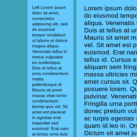
Lorem ipsum dolor 
Left Lorem ipsum
dolor sit amet,
do eiusmod tempor
consectetur
aliqua. Venenatis 
adipiscing elit, sed
Duis at tellus at 
do eiusmod
tempor incididunt
Mauris sit amet m
ut labore et dolore
vel. Sit amet est 
magna aliqua.
euismod. Erat nam 
Venenatis tellus in
metus vulputate
tellus id. Cursus 
eu scelerisque.
aliquam sem fring
Duis at tellus at
massa ultricies mi
urna condimentum
mattis
amet cursus sit. 
pellentesque id.
posuere lorem. Q
Mauris sit amet
pulvinar. Venenatis
massa vitae tortor
condimentum
Fringilla urna por
lacinia quis vel. Sit
donec pretium vul
amet est placerat
ac turpis egestas 
in egestas erat
imperdiet sed
quam id leo in. Or
euismod. Erat nam
Dictum sit amet j
at lectus urna duis